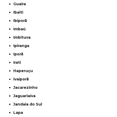
Guaíra
Ibaiti
Ibiporã
Imbaú
Imbituva
Ipiranga
Iporã
Irati
Itaperuçu
Ivaiporã
Jacarezinho
Jaguariaíva
Jandaia do Sul
Lapa