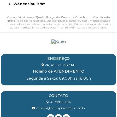
Wenceslau Braz
O conteúdo do texto "
Qual o Preço de Curso de Coach com Certificado
Iporã
" é de direito reservado. Sua reprodução, parcial ou total, mesmo citando
nossos links, é proibida sem a autorização do autor. Crime de violação de direito
autoral – artigo 184 do Código Penal –
Lei 9610/98 - Lei de direitos autorais
.
ENDEREÇO
PR, RS, SC, MG e MT
Horário de ATENDIMENTO
Segunda à Sexta: 09:00h às 18:00h
CONTATO
(41) 98816-8117
vinicius@principiokaizen.com.br