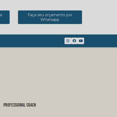
ra
Faça seu orçamento por
Whatsapp
(41) 98816-8117
PROFESSIONAL COACH