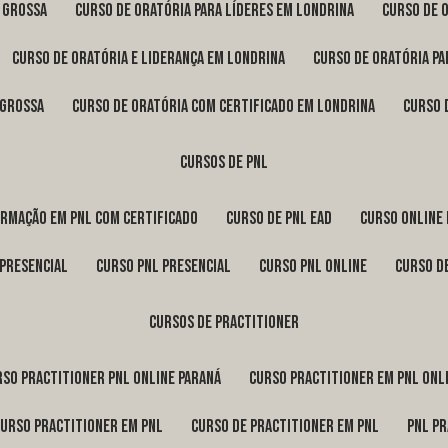
a Grossa
curso de oratória para líderes em Londrina
curso de 
curso de oratória e liderança em Londrina
curso de oratória p
 Grossa
curso de oratória com certificado em Londrina
curso
cursos de pnl
ormação em pnl com certificado
curso de pnl ead
curso online
 presencial
curso pnl presencial
curso pnl online
curso d
cursos de practitioner
urso practitioner pnl online Paraná
curso practitioner em pnl onl
curso practitioner em pnl
curso de practitioner em pnl
pnl p