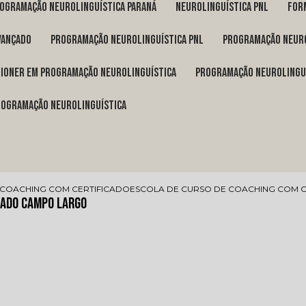
rogramação neurolinguística Paraná
neurolinguística pnl
fo
vançado
programação neurolinguística pnl
programação neuro
itioner em programação neurolinguística
programação neurolingu
programação neurolinguística
 COACHING COM CERTIFICADO
ESCOLA DE CURSO DE COACHING COM 
cado Campo Largo