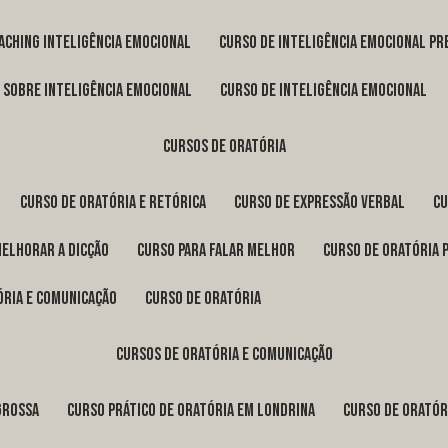
oaching inteligência emocional
curso de inteligência emocional pr
o sobre inteligência emocional
curso de inteligência emocional
cursos de oratória
curso de oratória e retórica
curso de expressão verbal
c
melhorar a dicção
curso para falar melhor
curso de oratória 
ória e comunicação
curso de oratória
cursos de oratória e comunicação
Grossa
curso prático de oratória em Londrina
curso de orató