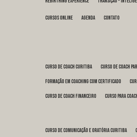
REBIRTHING EXPERIENCE
TRANSIÇÃO - INTELI
Cursos Online
Agenda
Contato
curso de coach Curitiba
curso de coach Pa
formação em coaching com certificado
cu
curso de coach financeiro
curso para coac
curso de comunicação e oratória Curitiba