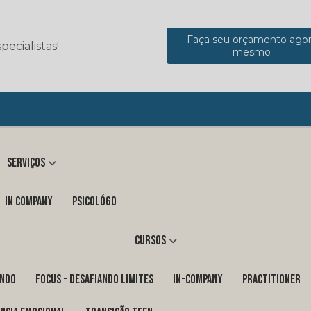
Faça seu orçamento ago
ecialistas!
mesmo
Serviços
in company
Psicológo
Cursos
ENDO
FOCUS - DESAFIANDO LIMITES
In-Company
PRACTITIONER