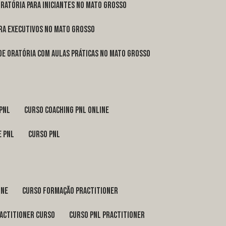
oratória para iniciantes no Mato Grosso
ara executivos no Mato Grosso
 de oratória com aulas práticas no Mato Grosso
 pnl
curso coaching pnl online
e pnl
curso pnl
ine
curso formação practitioner
ractitioner curso
curso pnl practitioner