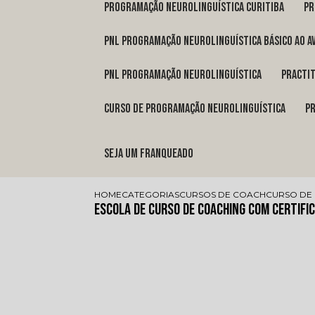
programação neurolinguística Curitiba
p
pnl programação neurolinguística básico ao a
pnl programação neurolinguística
pract
curso de programação neurolinguística
Seja um franqueado
HOME
CATEGORIAS
CURSOS DE COACH
CURSO DE
Escola de Curso de Coaching com Certifi