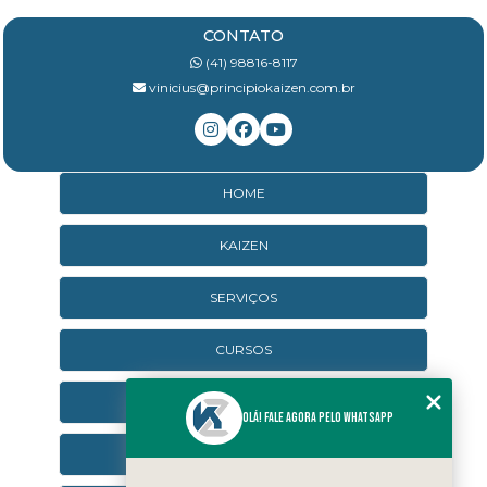
CONTATO
(41) 98816-8117
vinicius@principiokaizen.com.br
HOME
KAIZEN
SERVIÇOS
CURSOS
CURSOS ONLINE
Olá! Fale agora pelo WhatsApp
AGENDA