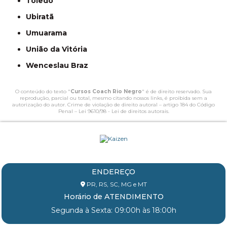
Toledo
Ubiratã
Umuarama
União da Vitória
Wenceslau Braz
O conteúdo do texto "
Cursos Coach Rio Negro
" é de direito reservado. Sua
reprodução, parcial ou total, mesmo citando nossos links, é proibida sem a
autorização do autor. Crime de violação de direito autoral – artigo 184 do Código
Penal –
Lei 9610/98 - Lei de direitos autorais
.
ENDEREÇO
PR, RS, SC, MG e MT
Horário de ATENDIMENTO
Segunda à Sexta: 09:00h às 18:00h