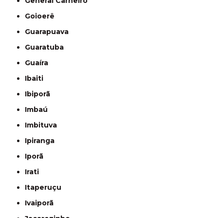
General Carneiro
Goioerê
Guarapuava
Guaratuba
Guaíra
Ibaiti
Ibiporã
Imbaú
Imbituva
Ipiranga
Iporã
Irati
Itaperuçu
Ivaiporã