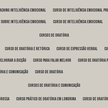
oaching inteligência emocional
curso de inteligência emocional pr
o sobre inteligência emocional
curso de inteligência emocional
cursos de oratória
curso de oratória e retórica
curso de expressão verbal
c
melhorar a dicção
curso para falar melhor
curso de oratória 
ória e comunicação
curso de oratória
cursos de oratória e comunicação
Grossa
curso prático de oratória em Londrina
curso de orató