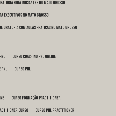
oratória para iniciantes no Mato Grosso
ara executivos no Mato Grosso
 de oratória com aulas práticas no Mato Grosso
 pnl
curso coaching pnl online
e pnl
curso pnl
ine
curso formação practitioner
ractitioner curso
curso pnl practitioner