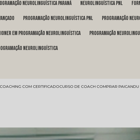
rogramação neurolinguística Paraná
neurolinguística pnl
fo
vançado
programação neurolinguística pnl
programação neuro
itioner em programação neurolinguística
programação neurolingu
programação neurolinguística
 COACHING COM CERTIFICADO
CURSO DE COACH COMPRAR PAICANDU