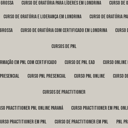
a Grossa
curso de oratória para líderes em Londrina
curso de 
curso de oratória e liderança em Londrina
curso de oratória p
 Grossa
curso de oratória com certificado em Londrina
curso
cursos de pnl
ormação em pnl com certificado
curso de pnl ead
curso online
 presencial
curso pnl presencial
curso pnl online
curso d
cursos de practitioner
urso practitioner pnl online Paraná
curso practitioner em pnl onl
curso practitioner em pnl
curso de practitioner em pnl
pnl p