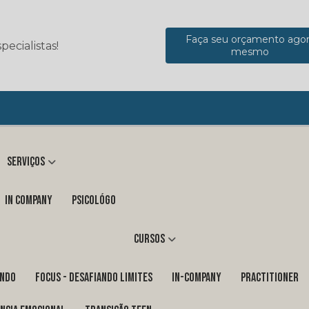
Faça seu orçamento ago
ecialistas!
mesmo
Serviços
in company
Psicológo
Cursos
ENDO
FOCUS - DESAFIANDO LIMITES
In-Company
PRACTITIONER