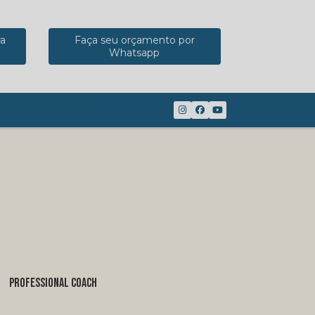
ra
Faça seu orçamento por
Whatsapp
(41) 98816-8117
PROFESSIONAL COACH