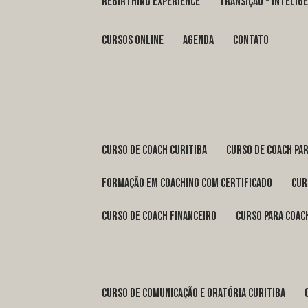
REBIRTHING EXPERIENCE
TRANSIÇÃO - INTELI
Cursos Online
Agenda
Contato
curso de coach Curitiba
curso de coach Pa
formação em coaching com certificado
cu
curso de coach financeiro
curso para coac
curso de comunicação e oratória Curitiba