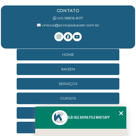
CONTATO
(41) 98816-8117
vinicius@principiokaizen.com.br
HOME
KAIZEN
SERVIÇOS
CURSOS
CURSOS ONLINE
Olá! Fale agora pelo WhatsApp
AGENDA