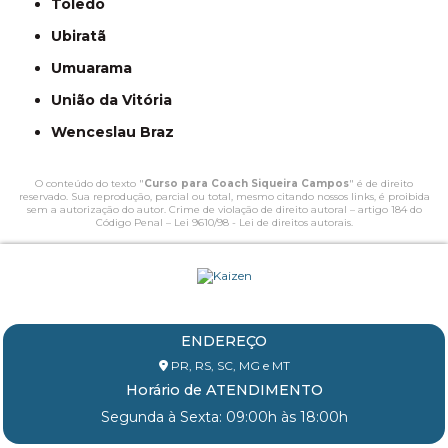
Toledo
Ubiratã
Umuarama
União da Vitória
Wenceslau Braz
O conteúdo do texto "
Curso para Coach Siqueira Campos
" é de direito
reservado. Sua reprodução, parcial ou total, mesmo citando nossos links, é proibida
sem a autorização do autor. Crime de violação de direito autoral – artigo 184 do
Código Penal –
Lei 9610/98 - Lei de direitos autorais
.
ENDEREÇO
PR, RS, SC, MG e MT
Horário de ATENDIMENTO
Segunda à Sexta: 09:00h às 18:00h