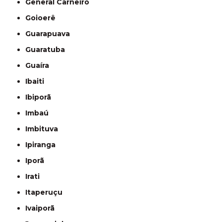
General Carneiro
Goioerê
Guarapuava
Guaratuba
Guaíra
Ibaiti
Ibiporã
Imbaú
Imbituva
Ipiranga
Iporã
Irati
Itaperuçu
Ivaiporã