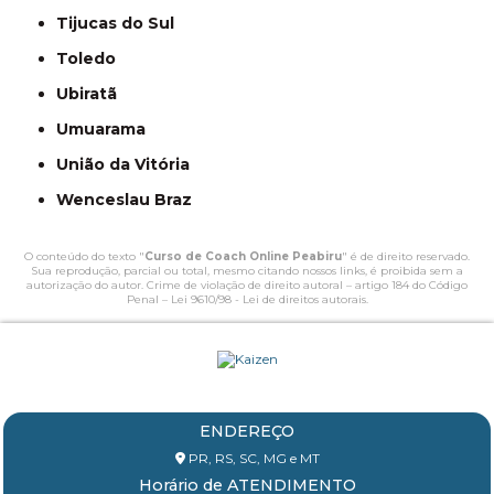
Tijucas do Sul
Toledo
Ubiratã
Umuarama
União da Vitória
Wenceslau Braz
O conteúdo do texto "
Curso de Coach Online Peabiru
" é de direito reservado.
Sua reprodução, parcial ou total, mesmo citando nossos links, é proibida sem a
autorização do autor. Crime de violação de direito autoral – artigo 184 do Código
Penal –
Lei 9610/98 - Lei de direitos autorais
.
ENDEREÇO
PR, RS, SC, MG e MT
Horário de ATENDIMENTO