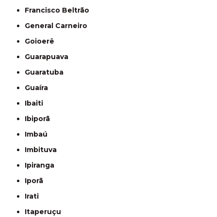
Francisco Beltrão
General Carneiro
Goioerê
Guarapuava
Guaratuba
Guaíra
Ibaiti
Ibiporã
Imbaú
Imbituva
Ipiranga
Iporã
Irati
Itaperuçu