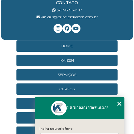
CONTATO
(41) 98816-8117
vinicius@principiokaizen.com.br
HOME
KAIZEN
SERVIÇOS
CURSOS
CURSOS ONLINE
Olá! Fale agora pelo WhatsApp
AGENDA
Insira seu telefone
CONTATO