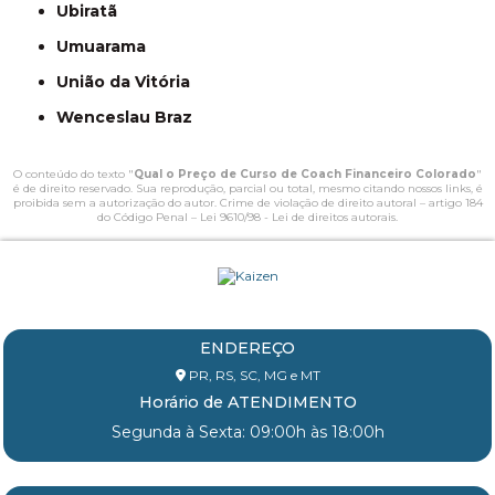
Ubiratã
Umuarama
União da Vitória
Wenceslau Braz
O conteúdo do texto "
Qual o Preço de Curso de Coach Financeiro Colorado
"
é de direito reservado. Sua reprodução, parcial ou total, mesmo citando nossos links, é
proibida sem a autorização do autor. Crime de violação de direito autoral – artigo 184
do Código Penal –
Lei 9610/98 - Lei de direitos autorais
.
ENDEREÇO
PR, RS, SC, MG e MT
Horário de ATENDIMENTO
Segunda à Sexta: 09:00h às 18:00h