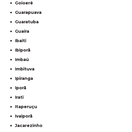
Goioerê
Guarapuava
Guaratuba
Guaíra
Ibaiti
Ibiporã
Imbaú
Imbituva
Ipiranga
Iporã
Irati
Itaperuçu
Ivaiporã
Jacarezinho