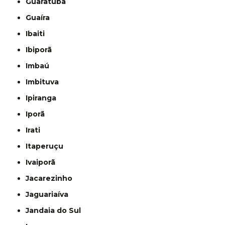
Guaratuba
Guaíra
Ibaiti
Ibiporã
Imbaú
Imbituva
Ipiranga
Iporã
Irati
Itaperuçu
Ivaiporã
Jacarezinho
Jaguariaíva
Jandaia do Sul