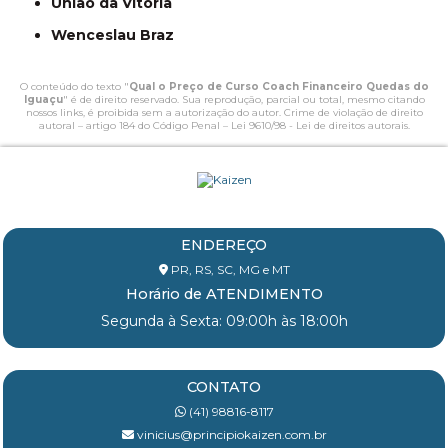
União da Vitória
Wenceslau Braz
O conteúdo do texto "
Qual o Preço de Curso Coach Financeiro Quedas do
Iguaçu
" é de direito reservado. Sua reprodução, parcial ou total, mesmo citando
nossos links, é proibida sem a autorização do autor. Crime de violação de direito
autoral – artigo 184 do Código Penal –
Lei 9610/98 - Lei de direitos autorais
.
ENDEREÇO
PR, RS, SC, MG e MT
Horário de ATENDIMENTO
Segunda à Sexta: 09:00h às 18:00h
CONTATO
(41) 98816-8117
vinicius@principiokaizen.com.br