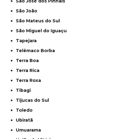
São José dos Pinhais
São João
São Mateus do Sul
São Miguel do Iguaçu
Tapejara
Telêmaco Borba
Terra Boa
Terra Rica
Terra Roxa
Tibagi
Tijucas do Sul
Toledo
Ubiratã
Umuarama