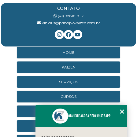
CONTATO
(41) 98816-8117
vinicius@principiokaizen.com.br
HOME
KAIZEN
SERVIÇOS
CURSOS
CURSOS ONLINE
Olá! Fale agora pelo WhatsApp
AGENDA