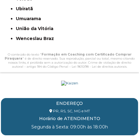
Ubiratã
Umuarama
União da Vitória
Wenceslau Braz
O conteúdo do texto "
Formação em Coaching com Certificado Comprar
Piraquara
" é de direito reservado. Sua reprodução, parcial ou total, mesmo citando
nossos links, é proibida sem a autorização do autor. Crime de violação de direito
autoral – artigo 184 do Código Penal –
Lei 9610/98 - Lei de direitos autorais
.
ENDEREÇO
PR, RS, SC, MG e MT
Horário de ATENDIMENTO
Segunda à Sexta: 09:00h às 18:00h