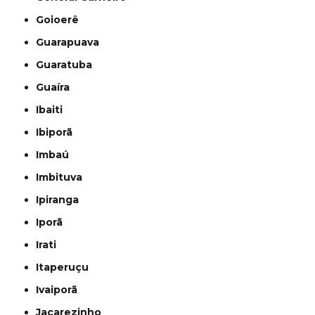
Goioerê
Guarapuava
Guaratuba
Guaíra
Ibaiti
Ibiporã
Imbaú
Imbituva
Ipiranga
Iporã
Irati
Itaperuçu
Ivaiporã
Jacarezinho