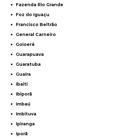
Fazenda Rio Grande
Foz do Iguaçu
Francisco Beltrão
General Carneiro
Goioerê
Guarapuava
Guaratuba
Guaíra
Ibaiti
Ibiporã
Imbaú
Imbituva
Ipiranga
Iporã