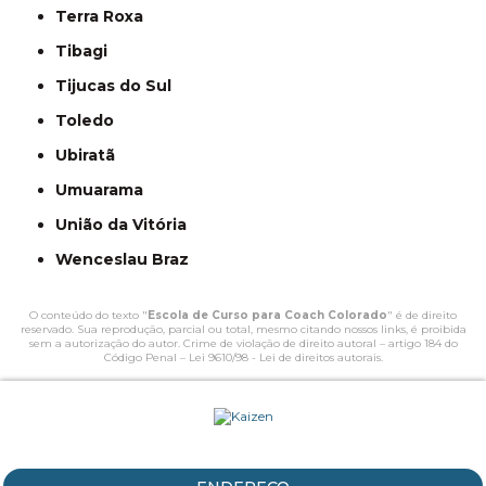
Terra Roxa
Tibagi
Tijucas do Sul
Toledo
Ubiratã
Umuarama
União da Vitória
Wenceslau Braz
O conteúdo do texto "
Escola de Curso para Coach Colorado
" é de direito
reservado. Sua reprodução, parcial ou total, mesmo citando nossos links, é proibida
sem a autorização do autor. Crime de violação de direito autoral – artigo 184 do
Código Penal –
Lei 9610/98 - Lei de direitos autorais
.