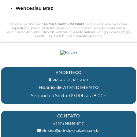
Wenceslau Braz
O conteúdo do texto "
Curso Coach Piraquara
" é de direito reservado. Sua
reprodução, parcial ou total, mesmo citando nossos links, é proibida sem a
autorização do autor. Crime de violação de direito autoral – artigo 184 do Código
Penal –
Lei 9610/98 - Lei de direitos autorais
.
ENDEREÇO
PR, RS, SC, MG e MT
Horário de ATENDIMENTO
Segunda à Sexta: 09:00h às 18:00h
CONTATO
(41) 98816-8117
vinicius@principiokaizen.com.br