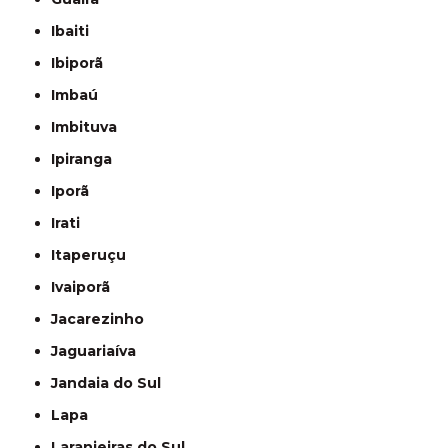
Ibaiti
Ibiporã
Imbaú
Imbituva
Ipiranga
Iporã
Irati
Itaperuçu
Ivaiporã
Jacarezinho
Jaguariaíva
Jandaia do Sul
Lapa
Laranjeiras do Sul