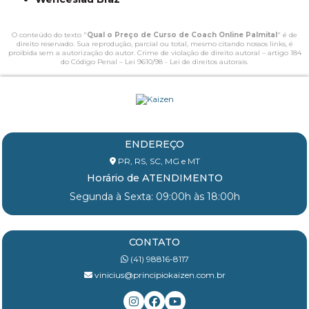
O conteúdo do texto "
Qual o Preço de Curso de Coach Online Palmital
" é de
direito reservado. Sua reprodução, parcial ou total, mesmo citando nossos links, é
proibida sem a autorização do autor. Crime de violação de direito autoral – artigo 184
do Código Penal –
Lei 9610/98 - Lei de direitos autorais
.
ENDEREÇO
PR, RS, SC, MG e MT
Horário de ATENDIMENTO
Segunda à Sexta: 09:00h às 18:00h
CONTATO
(41) 98816-8117
vinicius@principiokaizen.com.br