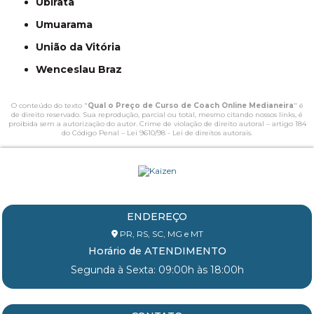
Ubiratã
Umuarama
União da Vitória
Wenceslau Braz
O conteúdo do texto "
Qual o Preço de Curso de Coach Online Medianeira
" é
de direito reservado. Sua reprodução, parcial ou total, mesmo citando nossos links, é
proibida sem a autorização do autor. Crime de violação de direito autoral – artigo 184
do Código Penal –
Lei 9610/98 - Lei de direitos autorais
.
ENDEREÇO
PR, RS, SC, MG e MT
Horário de ATENDIMENTO
Segunda à Sexta: 09:00h às 18:00h