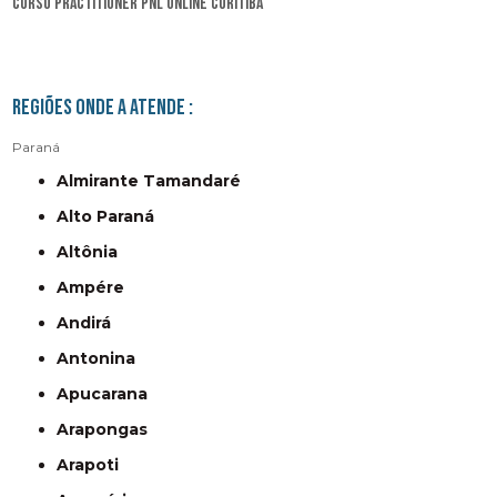
curso practitioner pnl online Curitiba
Regiões onde a atende :
Paraná
Almirante Tamandaré
Alto Paraná
Altônia
Ampére
Andirá
Antonina
Apucarana
Arapongas
Arapoti