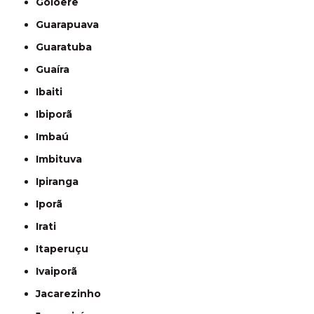
Goioerê
Guarapuava
Guaratuba
Guaíra
Ibaiti
Ibiporã
Imbaú
Imbituva
Ipiranga
Iporã
Irati
Itaperuçu
Ivaiporã
Jacarezinho