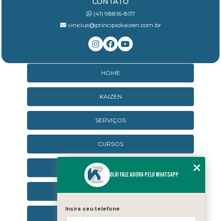
CONTATO
(41) 98816-8117
vinicius@principiokaizen.com.br
HOME
KAIZEN
SERVIÇOS
CURSOS
CURSOS ONLINE
Olá! Fale agora pelo WhatsApp
AGENDA
Insira seu telefone
CONTATO