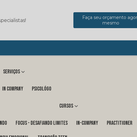
Faça seu orçamento ago
ecialistas!
mesmo
Serviços
in company
Psicológo
Cursos
ENDO
FOCUS - DESAFIANDO LIMITES
In-Company
PRACTITIONER