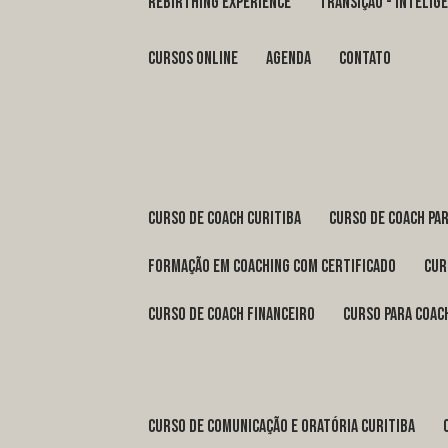
REBIRTHING EXPERIENCE
TRANSIÇÃO - INTELI
Cursos Online
Agenda
Contato
curso de coach Curitiba
curso de coach Pa
formação em coaching com certificado
cu
curso de coach financeiro
curso para coac
curso de comunicação e oratória Curitiba