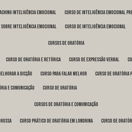
oaching inteligência emocional
curso de inteligência emocional pr
o sobre inteligência emocional
curso de inteligência emocional
cursos de oratória
curso de oratória e retórica
curso de expressão verbal
c
melhorar a dicção
curso para falar melhor
curso de oratória 
ória e comunicação
curso de oratória
cursos de oratória e comunicação
Grossa
curso prático de oratória em Londrina
curso de orató