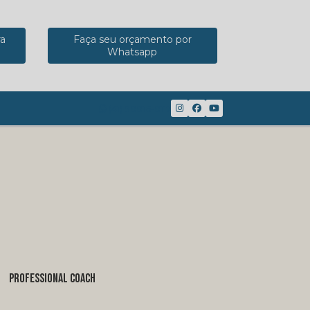
ra
Faça seu orçamento por
Whatsapp
(41) 98816-8117
PROFESSIONAL COACH