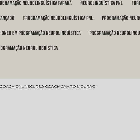
rogramação neurolinguística Paraná
neurolinguística pnl
fo
vançado
programação neurolinguística pnl
programação neuro
itioner em programação neurolinguística
programação neurolingu
programação neurolinguística
 COACH ONLINE
CURSO COACH CAMPO MOURAO