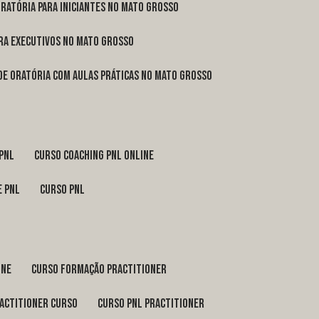
oratória para iniciantes no Mato Grosso
ara executivos no Mato Grosso
 de oratória com aulas práticas no Mato Grosso
 pnl
curso coaching pnl online
e pnl
curso pnl
ine
curso formação practitioner
ractitioner curso
curso pnl practitioner