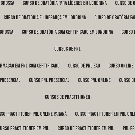
a Grossa
curso de oratória para líderes em Londrina
curso de 
curso de oratória e liderança em Londrina
curso de oratória p
 Grossa
curso de oratória com certificado em Londrina
curso
cursos de pnl
ormação em pnl com certificado
curso de pnl ead
curso online
 presencial
curso pnl presencial
curso pnl online
curso d
cursos de practitioner
urso practitioner pnl online Paraná
curso practitioner em pnl onl
curso practitioner em pnl
curso de practitioner em pnl
pnl p