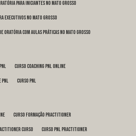
oratória para iniciantes no Mato Grosso
ara executivos no Mato Grosso
 de oratória com aulas práticas no Mato Grosso
 pnl
curso coaching pnl online
e pnl
curso pnl
ine
curso formação practitioner
ractitioner curso
curso pnl practitioner