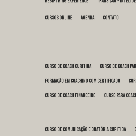
REBIRTHING EXPERIENCE
TRANSIÇÃO - INTELI
Cursos Online
Agenda
Contato
curso de coach Curitiba
curso de coach Pa
formação em coaching com certificado
cu
curso de coach financeiro
curso para coac
curso de comunicação e oratória Curitiba