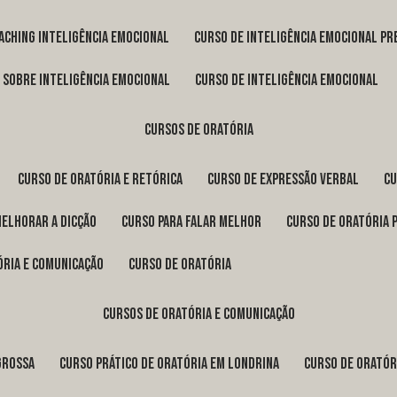
oaching inteligência emocional
curso de inteligência emocional pr
o sobre inteligência emocional
curso de inteligência emocional
cursos de oratória
curso de oratória e retórica
curso de expressão verbal
c
melhorar a dicção
curso para falar melhor
curso de oratória 
ória e comunicação
curso de oratória
cursos de oratória e comunicação
Grossa
curso prático de oratória em Londrina
curso de orató