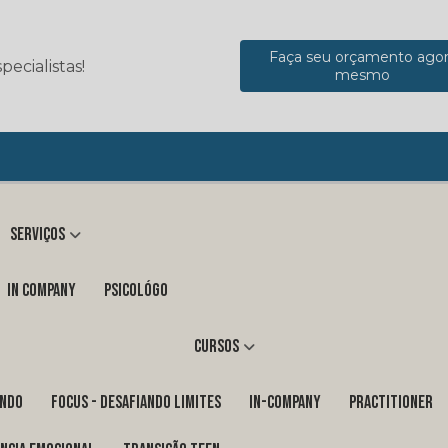
Faça seu orçamento ago
ecialistas!
mesmo
Serviços
in company
Psicológo
Cursos
ENDO
FOCUS - DESAFIANDO LIMITES
In-Company
PRACTITIONER