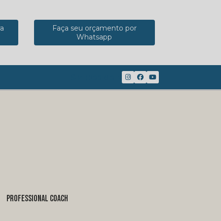
ra
Faça seu orçamento por
Whatsapp
(41) 98816-8117
PROFESSIONAL COACH