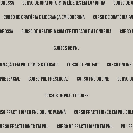
a Grossa
curso de oratória para líderes em Londrina
curso de 
curso de oratória e liderança em Londrina
curso de oratória p
 Grossa
curso de oratória com certificado em Londrina
curso
cursos de pnl
ormação em pnl com certificado
curso de pnl ead
curso online
 presencial
curso pnl presencial
curso pnl online
curso d
cursos de practitioner
urso practitioner pnl online Paraná
curso practitioner em pnl onl
curso practitioner em pnl
curso de practitioner em pnl
pnl p