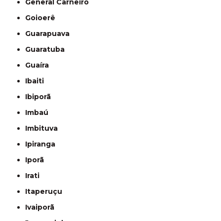
General Carneiro
Goioerê
Guarapuava
Guaratuba
Guaíra
Ibaiti
Ibiporã
Imbaú
Imbituva
Ipiranga
Iporã
Irati
Itaperuçu
Ivaiporã