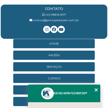
CONTATO
(41) 98816-8117
vinicius@principiokaizen.com.br
HOME
KAIZEN
SERVIÇOS
CURSOS
CURSOS ONLINE
Olá! Fale agora pelo WhatsApp
AGENDA