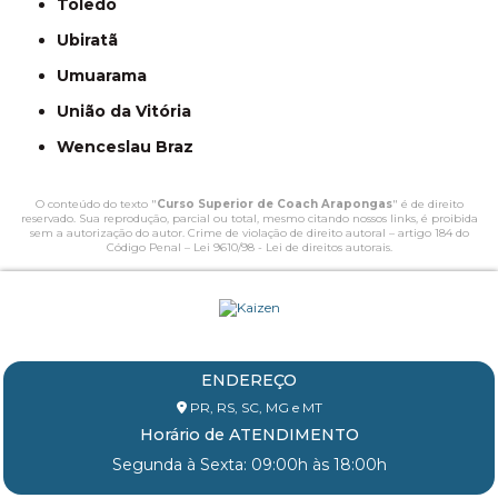
Toledo
Ubiratã
Umuarama
União da Vitória
Wenceslau Braz
O conteúdo do texto "
Curso Superior de Coach Arapongas
" é de direito
reservado. Sua reprodução, parcial ou total, mesmo citando nossos links, é proibida
sem a autorização do autor. Crime de violação de direito autoral – artigo 184 do
Código Penal –
Lei 9610/98 - Lei de direitos autorais
.
ENDEREÇO
PR, RS, SC, MG e MT
Horário de ATENDIMENTO
Segunda à Sexta: 09:00h às 18:00h