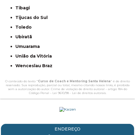
Tibagi
Tijucas do Sul
Toledo
Ubiratã
Umuarama
União da Vitória
Wenceslau Braz
O conteúdo do texto "
Curso de Coach e Mentoring Santa Helena
" é de direito
reservado. Sua reprodução, parcial ou total, mesmo citando nossos links, é proibida
sem a autorização do autor. Crime de violação de direito autoral – artigo 184 do
Código Penal –
Lei 9610/98 - Lei de direitos autorais
.
ENDEREÇO