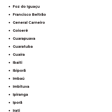
Foz do Iguaçu
Francisco Beltrão
General Carneiro
Goioerê
Guarapuava
Guaratuba
Guaíra
Ibaiti
Ibiporã
Imbaú
Imbituva
Ipiranga
Iporã
Irati