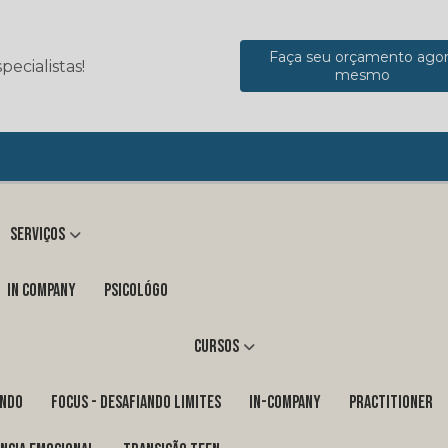
Faça seu orçamento ago
ecialistas!
mesmo
Serviços
in company
Psicológo
Cursos
ENDO
FOCUS - DESAFIANDO LIMITES
In-Company
PRACTITIONER