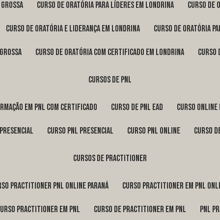
a Grossa
curso de oratória para líderes em Londrina
curso de 
curso de oratória e liderança em Londrina
curso de oratória p
 Grossa
curso de oratória com certificado em Londrina
curso
cursos de pnl
ormação em pnl com certificado
curso de pnl ead
curso online
 presencial
curso pnl presencial
curso pnl online
curso d
cursos de practitioner
urso practitioner pnl online Paraná
curso practitioner em pnl onl
curso practitioner em pnl
curso de practitioner em pnl
pnl p