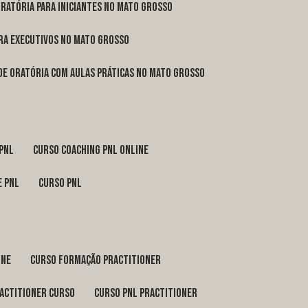
oratória para iniciantes no Mato Grosso
ara executivos no Mato Grosso
 de oratória com aulas práticas no Mato Grosso
 pnl
curso coaching pnl online
e pnl
curso pnl
ine
curso formação practitioner
ractitioner curso
curso pnl practitioner