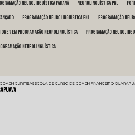
rogramação neurolinguística Paraná
neurolinguística pnl
fo
vançado
programação neurolinguística pnl
programação neuro
itioner em programação neurolinguística
programação neurolingu
programação neurolinguística
COACH CURITIBA
ESCOLA DE CURSO DE COACH FINANCEIRO GUARAPU
rapuava