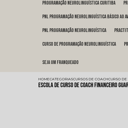
programação neurolinguística Curitiba
p
pnl programação neurolinguística básico ao a
pnl programação neurolinguística
pract
curso de programação neurolinguística
Seja um franqueado
HOME
CATEGORIAS
CURSOS DE COACH
CURSO DE 
Escola de Curso de Coach Financeiro Gua