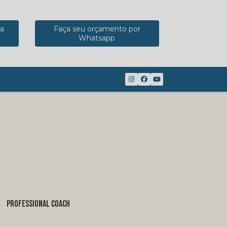
ra
Faça seu orçamento por
Whatsapp
(41) 98816-8117
PROFESSIONAL COACH