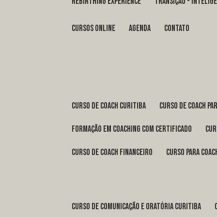
REBIRTHING EXPERIENCE
TRANSIÇÃO - INTELI
Cursos Online
Agenda
Contato
curso de coach Curitiba
curso de coach Pa
formação em coaching com certificado
cu
curso de coach financeiro
curso para coac
curso de comunicação e oratória Curitiba