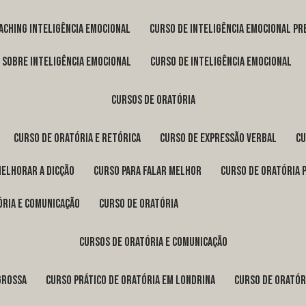
oaching inteligência emocional
curso de inteligência emocional pr
o sobre inteligência emocional
curso de inteligência emocional
cursos de oratória
curso de oratória e retórica
curso de expressão verbal
c
melhorar a dicção
curso para falar melhor
curso de oratória 
ória e comunicação
curso de oratória
cursos de oratória e comunicação
Grossa
curso prático de oratória em Londrina
curso de orató