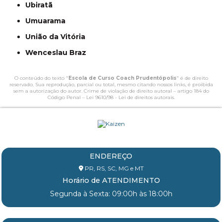
Ubiratã
Umuarama
União da Vitória
Wenceslau Braz
O conteúdo do texto "
Escola de Curso Coach Prudentópolis
" é de direito
reservado. Sua reprodução, parcial ou total, mesmo citando nossos links, é proibida
sem a autorização do autor. Crime de violação de direito autoral – artigo 184 do
Código Penal –
Lei 9610/98 - Lei de direitos autorais
.
ENDEREÇO
PR, RS, SC, MG e MT
Horário de ATENDIMENTO
Segunda à Sexta: 09:00h às 18:00h