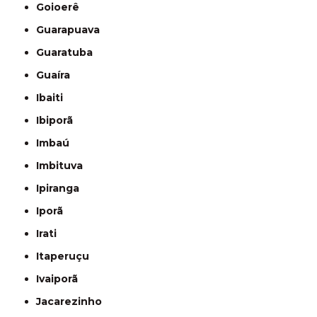
Goioerê
Guarapuava
Guaratuba
Guaíra
Ibaiti
Ibiporã
Imbaú
Imbituva
Ipiranga
Iporã
Irati
Itaperuçu
Ivaiporã
Jacarezinho