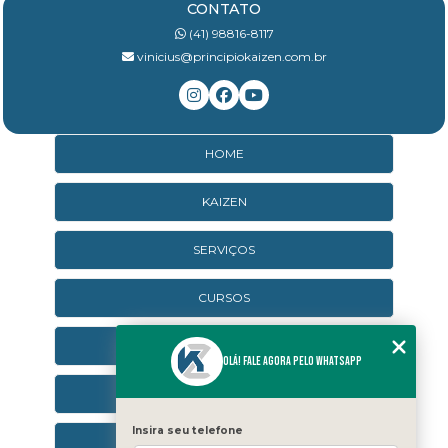
CONTATO
(41) 98816-8117
vinicius@principiokaizen.com.br
HOME
KAIZEN
SERVIÇOS
CURSOS
CURSOS ONLINE
Olá! Fale agora pelo WhatsApp
AGENDA
Insira seu telefone
CONTATO