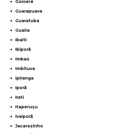
Goioerê
Guarapuava
Guaratuba
Guaíra
Ibaiti
Ibiporã
Imbaú
Imbituva
Ipiranga
Iporã
Irati
Itaperuçu
Ivaiporã
Jacarezinho