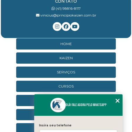
CONTATO
(41) 98816-8117
vinicius@principiokaizen.com.br
HOME
KAIZEN
SERVIÇOS
CURSOS
CURSOS ONLINE
Olá! Fale agora pelo WhatsApp
AGENDA
Insira seu telefone
CONTATO