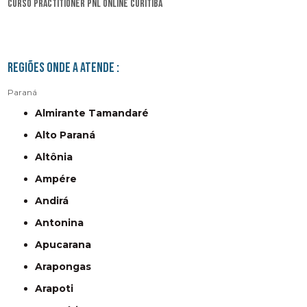
curso practitioner pnl online Curitiba
Regiões onde a atende :
Paraná
Almirante Tamandaré
Alto Paraná
Altônia
Ampére
Andirá
Antonina
Apucarana
Arapongas
Arapoti