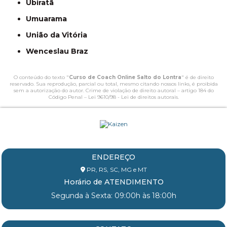
Ubiratã
Umuarama
União da Vitória
Wenceslau Braz
O conteúdo do texto "
Curso de Coach Online Salto do Lontra
" é de direito
reservado. Sua reprodução, parcial ou total, mesmo citando nossos links, é proibida
sem a autorização do autor. Crime de violação de direito autoral – artigo 184 do
Código Penal –
Lei 9610/98 - Lei de direitos autorais
.
ENDEREÇO
PR, RS, SC, MG e MT
Horário de ATENDIMENTO
Segunda à Sexta: 09:00h às 18:00h