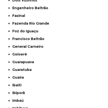
Dois Vizinhos
Engenheiro Beltrão
Faxinal
Fazenda Rio Grande
Foz do Iguaçu
Francisco Beltrão
General Carneiro
Goioerê
Guarapuava
Guaratuba
Guaíra
Ibaiti
Ibiporã
Imbaú