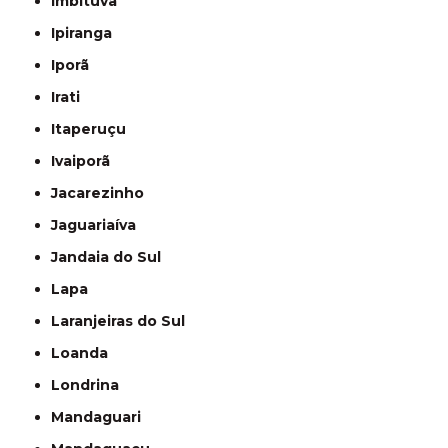
Imbituva
Ipiranga
Iporã
Irati
Itaperuçu
Ivaiporã
Jacarezinho
Jaguariaíva
Jandaia do Sul
Lapa
Laranjeiras do Sul
Loanda
Londrina
Mandaguari