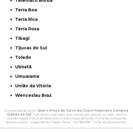
Telêmaco Borba
Terra Boa
Terra Rica
Terra Roxa
Tibagi
Tijucas do Sul
Toledo
Ubiratã
Umuarama
União da Vitória
Wenceslau Braz
O conteúdo do texto "
Qual o Preço de Curso de Coach Financeiro Campina
Grande do Sul
" é de direito reservado. Sua reprodução, parcial ou total, mesmo
citando nossos links, é proibida sem a autorização do autor. Crime de violação de
direito autoral – artigo 184 do Código Penal –
Lei 9610/98 - Lei de direitos autorais
.