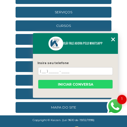
SERVIÇOS
CURSOS
CURSOS ONLINE
Olá! Fale agora pelo WhatsApp
AGENDA
Insira seu telefone
CONTATO
CATEGORIAS
INICIAR CONVERSA
SEJA UM FRANQUEADO
1
MAPA DO SITE
Copyright © Kaizen. (Lei 9610 de 19/02/1998)