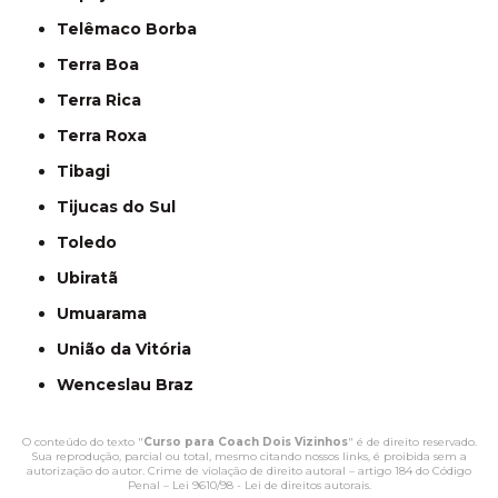
Telêmaco Borba
Terra Boa
Terra Rica
Terra Roxa
Tibagi
Tijucas do Sul
Toledo
Ubiratã
Umuarama
União da Vitória
Wenceslau Braz
O conteúdo do texto "
Curso para Coach Dois Vizinhos
" é de direito reservado.
Sua reprodução, parcial ou total, mesmo citando nossos links, é proibida sem a
autorização do autor. Crime de violação de direito autoral – artigo 184 do Código
Penal –
Lei 9610/98 - Lei de direitos autorais
.